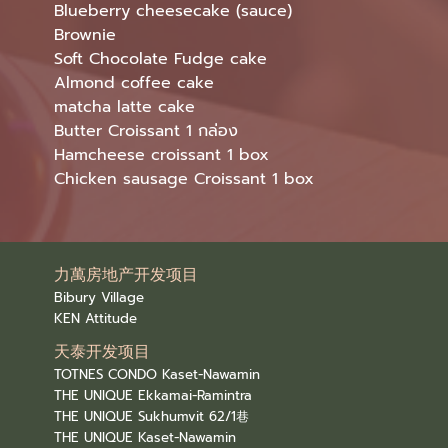
Blueberry cheesecake (sauce)
Brownie
Soft Chocolate Fudge cake
Almond coffee cake
matcha latte cake
Butter Croissant 1 กล่อง
Hamcheese croissant 1 box
Chicken sausage Croissant 1 box
力萬房地产开发项目
Bibury Village
KEN Attitude
天泰开发项目
TOTNES CONDO Kaset-Nawamin
THE UNIQUE Ekkamai-Ramintra
THE UNIQUE Sukhumvit 62/1巷
THE UNIQUE Kaset-Nawamin