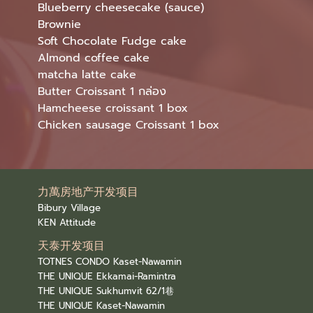
Blueberry cheesecake (sauce)
Brownie
Soft Chocolate Fudge cake
Almond coffee cake
matcha latte cake
Butter Croissant 1 กล่อง
Hamcheese croissant 1 box
Chicken sausage Croissant 1 box
力萬房地产开发项目
Bibury Village
KEN Attitude
天泰开发项目
TOTNES CONDO Kaset-Nawamin
THE UNIQUE Ekkamai-Ramintra
THE UNIQUE Sukhumvit 62/1巷
THE UNIQUE Kaset-Nawamin